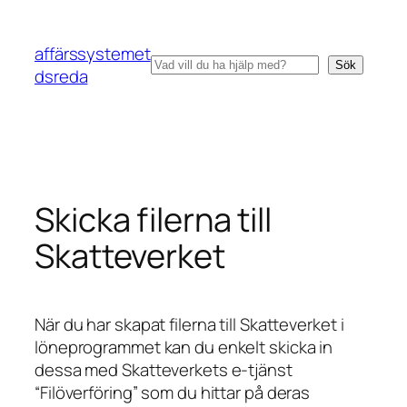
Hoppa
till
affärssystemet
innehåll
Sök
Sök
dsreda
Skicka filerna till
Skatteverket
När du har skapat filerna till Skatteverket i
löneprogrammet kan du enkelt skicka in
dessa med Skatteverkets e-tjänst
“Filöverföring” som du hittar på deras